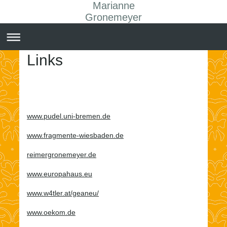
Marianne
Gronemeyer
Links
www.pudel.uni-bremen.de
www.fragmente-wiesbaden.de
reimergronemeyer.de
www.europahaus.eu
www.w4tler.at/geaneu/
www.oekom.de