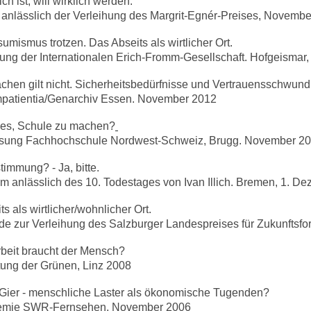
h ist, will wirklich werden.
 anlässlich der Verleihung des Margrit-Egnér-Preises, Novemb
mismus trotzen. Das Abseits als wirtlicher Ort.
ung der Internationalen Erich-Fromm-Gesellschaft. Hofgeisma
hen gilt nicht. Sicherheitsbedürfnisse und Vertrauensschwund
patientia/Genarchiv Essen. November 2012
 es, Schule zu machen?
esung Fachhochschule Nordwest-Schweiz, Brugg. November 2
immung? - Ja, bitte.
 anlässlich des 10. Todestages von Ivan Illich. Bremen, 1. D
s als wirtlicher/wohnlicher Ort.
e zur Verleihung des Salzburger Landespreises für Zukunftsf
rbeit braucht der Mensch?
tung der Grünen, Linz 2008
Gier - menschliche Laster als ökonomische Tugenden?
emie SWR-Fernsehen, November 2006