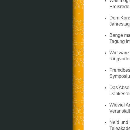
Was möglic
Preisrede
Dem Konsu
Jahrestag
Bange mac
Tagung Im
Wie wäre
Ringvorl
Fremdbest
Symposium
Das Abseit
Dankesred
Wieviel A
Veranstal
Neid und 
Teleakad