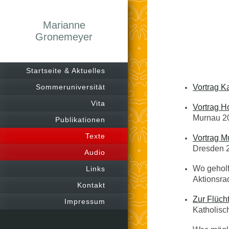
Marianne
Gronemeyer
Startseite & Aktuelles
Sommeruniversität
Vortrag K
Vita
Vortrag 
Murnau 2
Publikationen
Texte
Vortrag M
Dresden 
Audio
Wo geholfe
Links
Aktionsra
Kontakt
Zur Flücht
Impressum
Katholisc